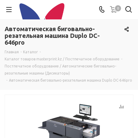
0
Автоматическая биговально-
резательная машина Duplo DC-
646pro
Главная
-
Каталог
-
Каталог товаров masterprint.kz / Постпечатное оборудование
-
Постпечатное оборудование / Автоматические биговально-
резательные машины (Дисикаторы)
-
Автоматическая биговально-резательная машина Duplo DC-646pro