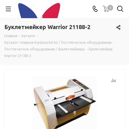
0
Буклетмейкер Warrior 21188-2
Главная
-
Каталог
-
Каталог товаров masterprint.kz / Постпечатное оборудование
-
Постпечатное оборудование / Буклетмейкеры
-
Буклетмейкер
Warrior 21188-2