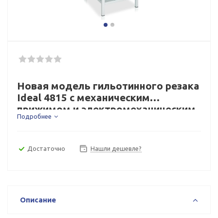
Новая модель гильотинного резака
Ideal 4815 с механическим
прижимом и электромеханическим
Подробнее
приводом ножа имеет длину реза
475 мм при максимальной высоте
стопы до 80 мм.
Достаточно
Нашли дешевле?
Описание