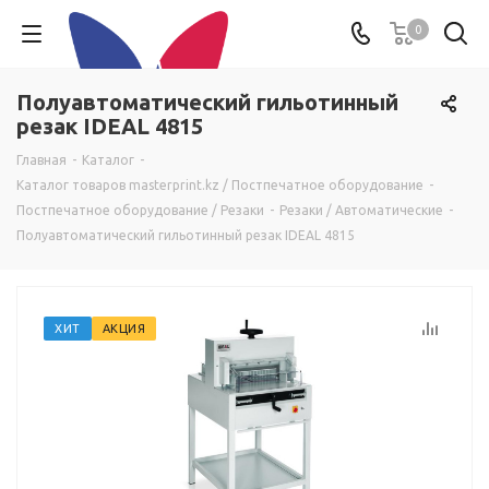
0
Полуавтоматический гильотинный
резак IDEAL 4815
Главная
-
Каталог
-
Каталог товаров masterprint.kz / Постпечатное оборудование
-
Постпечатное оборудование / Резаки
-
Резаки / Автоматические
-
Полуавтоматический гильотинный резак IDEAL 4815
ХИТ
АКЦИЯ