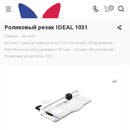
0
Роликовый резак IDEAL 1031
Главная
-
Каталог
-
Каталог товаров masterprint.kz / Постпечатное оборудование
-
Постпечатное оборудование / Резаки
-
Резаки / Механические
-
Роликовый резак IDEAL 1031