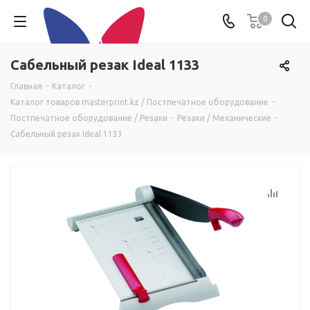
0
Сабельный резак Ideal 1133
Главная
-
Каталог
-
Каталог товаров masterprint.kz / Постпечатное оборудование
-
Постпечатное оборудование / Резаки
-
Резаки / Механические
-
Сабельный резак Ideal 1133