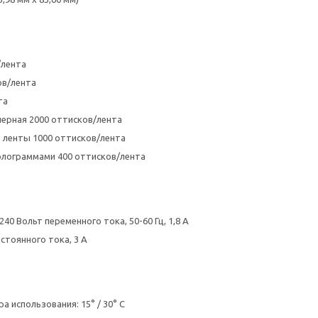
/лента
ов/лента
та
ерная 2000 оттисков/лента
 ленты 1000 оттисков/лента
олограммами 400 оттисков/лента
40 Вольт переменного тока, 50-60 Гц, 1,8 A
остоянного тока, 3 A
а использования: 15° / 30° C