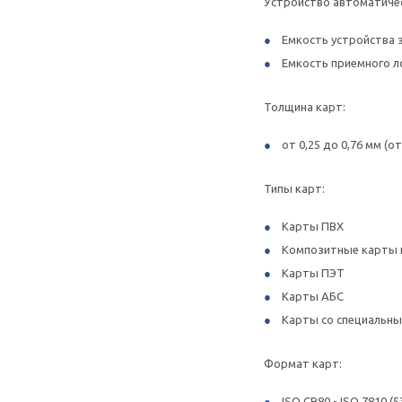
Устройство автоматичес
Емкость устройства за
Емкость приемного лот
Толщина карт:
от 0,25 до 0,76 мм (
Типы карт:
Карты ПВХ
Композитные карты 
Карты ПЭТ
Карты АБС
Карты со специальн
Формат карт:
ISO CR80 - ISO 7810 (5