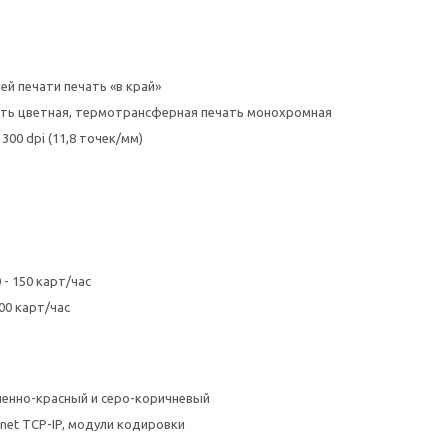
й печати печать «в край»
ать цветная, термотрансферная печать монохромная
00 dpi (11,8 точек/мм)
 - 150 карт/час
00 карт/час
ненно-красный и серо-коричневый
rnet TCP-IP, модули кодировки