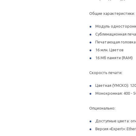
Общие характеристики:
Модуль односторонне
Сублимационная печ
Печатающая головка 3
16 млн. Цветов
16 Мб памяти (RAM)
Скорость печати:
Цветная (YMCKO): 120
Монохромная: 400 - 5
Опционально:
Доступные цвета: ог
Версия «Expert»: Ethe