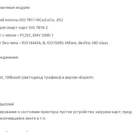
вочные модули:
 полосы ISO 7811 HiCo/LoCo, JIS2
для смарт-карт ISO 7816-2
 с чипом – PC/SC, EMV 2000-1
ез чипа – ISO14443A, B, ISO15693, Mifare, desfire, HID iclass
единения:
et, 100baset (светодиод трафика) в версии «Expert»
дисплей
рование о состоянии принтера: пустое устройство загрузки карт; пре
кончившейся ленте и т.п.