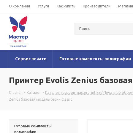
О компании
Услуги
Как купить
Производители
Магази
Сервис печати
Готовые комплекты полиграфии
Принтер Evolis Zenius базовая
Главная
-
Каталог
-
Каталог товаров masterprint.kz / Печатное обор
Zenius базовая модель серии Classic
Готовые комплекты
полиграфии