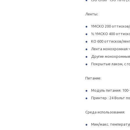
Ленты:
YMCKO 200 оттисков
½ YMCKO 400 оттиск
KO 600 оттисков/лен
Лента монохромная ч
Другие монохромные
Покрытые лаком, с г
Питание:
Модуль питания: 100-2
Принтер : 24 Вольт п
Среда использования:
Мин/макс. температур