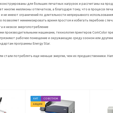
конструированы для больших печатных нагрузок и рассчитаны на про
т многие миллионы отпечатков, а благодаря тому, что в процессе печ
 и не имеют ограничений по длительности непрерывного использования
то позволяет минимизировать время простоя и избегать перебоев с печ
та и низкое энергопотребление
ими производительными машинами, технология принтеров ComColor пре
загрязняют рабочее помещение и окружающую среду озоном или другим
ндартам программы Energy Star.
и стали потреблять еще меньше энергии, чем их предшественники. Напр
ХИТ
СОВЕТУЕМ
АКЦИЯ