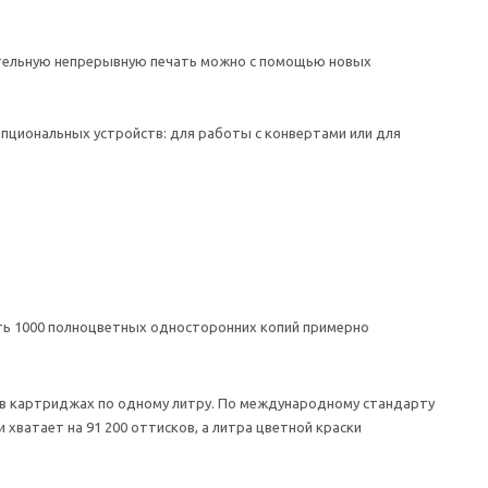
ительную непрерывную печать можно с помощью новых
опциональных устройств: для работы с конвертами или для
ать 1000 полноцветных односторонних копий примерно
я в картриджах по одному литру. По международному стандарту
 хватает на 91 200 оттисков, а литра цветной краски