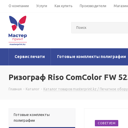
О компании
Услуги
Как купить
Производители
Магази
Сервис печати
Готовые комплекты полиграфии
Ризограф Riso ComColor FW 5
Главная
-
Каталог
-
Каталог товаров masterprint.kz / Печатное обор
Готовые комплекты
полиграфии
СОВЕТУЕМ