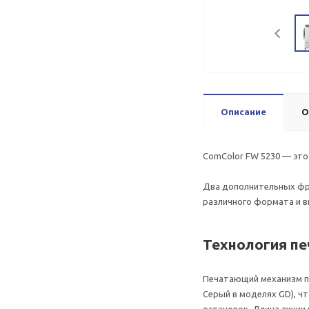
Описание
О
ComColor FW 5230 — это
Два дополнительных фр
различного формата и в
Технология пе
Печатающий механизм пр
Серый в моделях GD), ч
остановок. Длина линии