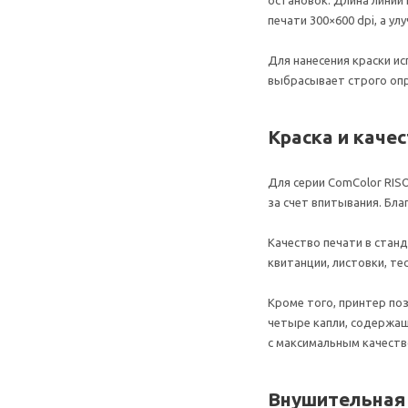
печати 300×600 dpi, а у
Для нанесения краски и
выбрасывает строго опр
Краска и качес
Для серии ComColor RIS
за счет впитывания. Бл
Качество печати в стан
квитанции, листовки, т
Кроме того, принтер по
четыре капли, содержащ
с максимальным качеств
Внушительная 