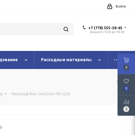
Войти
+7 (778) 555-38-63
Звоните с 9:00 до 18:00
дование
Расходные материалы
0
0
or
-
Ризограф Riso ComColor FW 5230
0