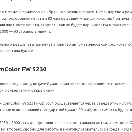
т от модели принтера и выбранного режима печати. В стандартном ре
и односторонней печати и 80 листов в минуту при дуплексной. При печа
нии плотности печати, скорость также будет варьироваться. Максимал
 5000 — 90 страниц в минуту.
ьного результата при печати принтер автоматически контролирует ско
нного типа бумаги.
mColor FW 5230
ванному тракту подачи бумаги принтер легко справляется с различными 
ой, конвертами и открытками.
х ComColor FW 5231 и GD 9631 осуществляется через стандартный лоток
есть при использовании стандартной бумаги 80 г/м2, вместимость будет
230 и 5000 есть два дополнительных фронтальных лотка, а в модели GD
а во-вторых, удобно для работы в многопользовательской среде, ког