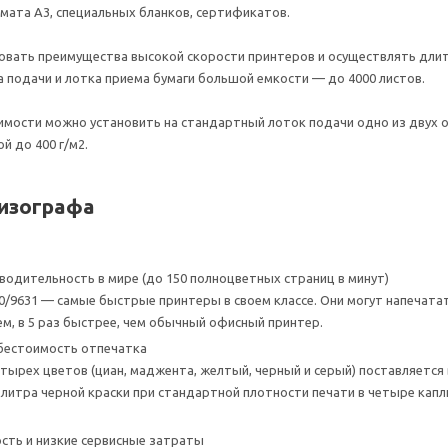
мата А3, специальных бланков, сертификатов.
ровать преимущества высокой скорости принтеров и осуществлять дл
подачи и лотка приема бумаги большой емкости — до 4000 листов.
димости можно установить на стандартный лоток подачи одно из двух 
й до 400 г/м2.
ризографа
водительность в мире (до 150 полноцветных страниц в минут)
30/9631 — самые быстрые принтеры в своем классе. Они могут напечат
ем, в 5 раз быстрее, чем обычный офисный принтер.
бестоимость отпечатка
етырех цветов (циан, маджента, желтый, черный и серый) поставляетс
о литра черной краски при стандартной плотности печати в четыре капли
ть и низкие сервисные затраты