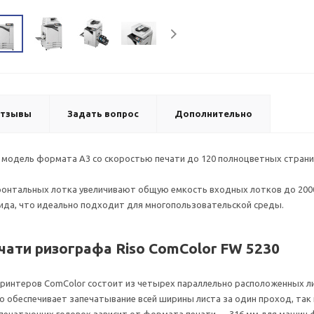
тзывы
Задать вопрос
Дополнительно
 модель формата А3 со скоростью печати до 120 полноцветных страниц 
онтальных лотка увеличивают общую емкость входных лотков до 2000
ида, что идеально подходит для многопользовательской среды.
чати ризографа Riso ComColor FW 5230
интеров ComColor состоит из четырех параллельно расположенных ли
то обеспечивает запечатывание всей ширины листа за один проход, та
 печатающих головок зависит от формата печати — 316 мм для машин 