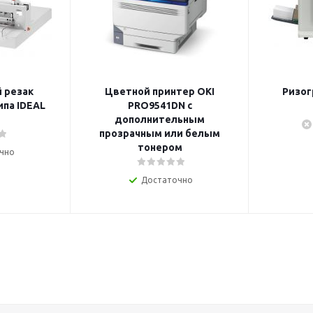
 резак
Цветной принтер OKI
Ризог
ипа IDEAL
PRO9541DN с
дополнительным
прозрачным или белым
тонером
чно
Достаточно