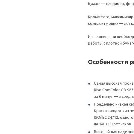
бумаги — например, фор
Кроме того, максимизи
комплектующих — лотка 
И, наконец, при необхо
работы с плотной бумаго
Особенности 
Cамая высокая произ
Riso СomColor GD 96
за 6 минут — в средн
Предельно низкая се
Краска каждого из ч
ISO/IEC 24712, одног
на 140 000 оттисков.
Высочайшая надежнос