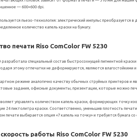
лучшенное — 600×600 dpi.
спользуется пьезо-технология: электрический импульс преобразуется в
еделенное количество капель краски на бумагу.
тво печати Riso ComColor FW 5230
O разработала специальный состав быстросохнущей пигментной краски н
агодаря этому отпечатки не деформируются, являются влагостойкими и
дартном режиме аналогично качеству обычных струйных принтеров и яв
естовые задания, офисные документы, презентации, которые можно печ
зволяет управлять количеством капель краски, формирующих точку из
ие 24 пиктолитра краски. Соответственно, уменьшив плотность печати
ом печати выбирается опция «7 капель на точку» и требуется бумага с
скорость работы Riso ComColor FW 5230