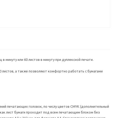
в минуту или 60 листов в минуту при дуплексной печати.
 листов, а также позволяют комфортно работать с бумагами
ний печатающих головок, по числу цветов CMYK (дополнительный
к как лист бумаги проходит под всем печатающим блоком без
формата А3 и 212 мм для формата А4. Стандартное разрешение