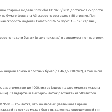
жиме старшие модели ComColor GD 9630/9631 достигают скорости
ти на бумаге формата А3 скорость составляет 88 стр/мин. При
ьная скорость моделей ComColor FW 5230/5231 — 120 страниц
рость подачи бумаги (и силу прижима) в зависимости от настроек
видами тонких и плотных бумаг (от 46 до 210 г/м2), в том числе
, вместимостью до 1000 листов (здесь и далее емкость указана
 выше). Стандартный выходной лоток рассчитан на 500 листов.
 9630 — три лотка, что, во-первых, увеличивает время
да каждый из лотков может быть выделен под определенный тип