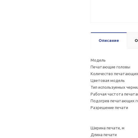
Описание
О
Модель SUN 
Печатающие го
Количество пе
Цветовая
Тип используем
Рабочая частота пе
Подогрев печатающих г
Разрешение печ
Рабочий р
Скоростно
Ширина пе
Длина печати Нео