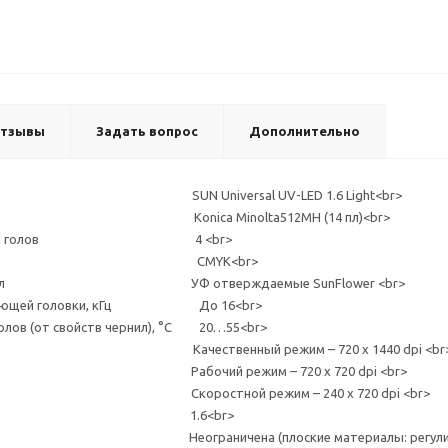
тзывы
Задать вопрос
Дополнительно
Universal UV-LED 1.6 Light<br>
ловы Konica Minolta512МН (14 пл)<br>
чатающих голов 4 <br>
 модель CMYK<br>
ых чернил УФ отверждаемые SunFlower <br>
чатающей головки, кГц До 16<br>
олов (от свойств чернил), °С 20…55<br>
ати Качественный режим – 720 x 1440 dpi <br
ежим – 720 x 720 dpi <br>
й режим – 240 x 720 dpi <br>
чати, м 1.6<br>
граничена (плоские материалы: регулируется кол-