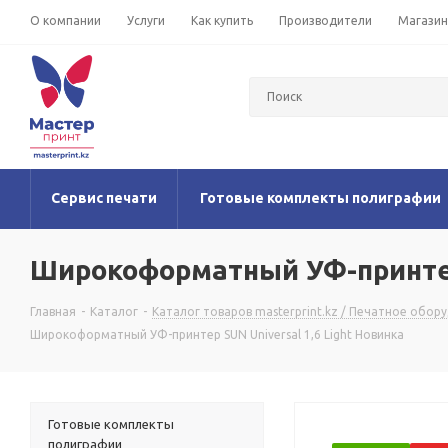
О компании
Услуги
Как купить
Производители
Магази
Сервис печати
Готовые комплекты полиграфии
Широкоформатный УФ-принтер 
Главная
-
Каталог
-
Каталог товаров masterprint.kz / Печатное обор
Широкоформатный УФ-принтер SUN Universal 1,6 Light Новинка
Готовые комплекты
полиграфии