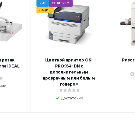
ХИТ
СОВЕТУЕМ
АКЦИЯ
 резак
Цветной принтер OKI
Ризог
ипа IDEAL
PRO9541DN с
дополнительным
прозрачным или белым
тонером
чно
Достаточно