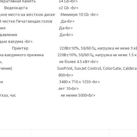
Оперативная память ≥4 Gb<br>
рта ≥2 Gb <br>
на жёстком диске Минимум 10 Gb <br>
ой чистки Печатающих голов Да<br>
зация чернил Да<br>
бочего давления Да<br>
щью вакуума <br>
ринтер 220В±10%, 50/60 Гц, нагрузка не ниже 3 кВ
о прижима 220В±10%, 50/60 Гц, нагрузка не ниже 1.5 кВ
мощность, не более 4.5 кВт<br>
спечение) SunPrint, SunJet Control, ColorGate, Caldera (по
тера, кг 800<br>
толов), мм 3480 х 710 х 1250 <br>
к службы, лет 10<br>
а на отказ, час не менее 5000<br>