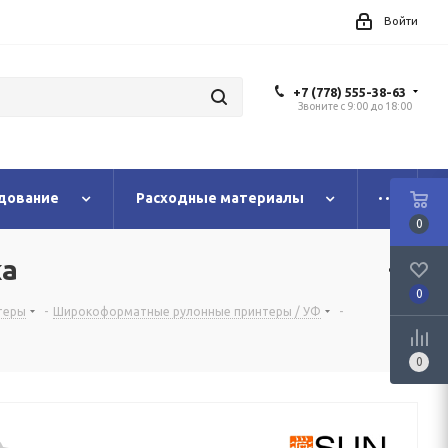
Войти
+7 (778) 555-38-63
Звоните с 9:00 до 18:00
дование
Расходные материалы
0
ка
0
теры
-
Широкоформатные рулонные принтеры / УФ
-
0