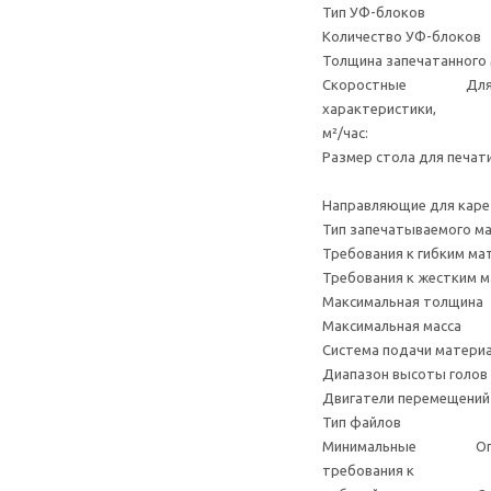
Тип УФ-б
Количество
Толщина запечатан
Скоростные Для принт
характеристики
м²/час: - 
Размер стола для пе
Длина принтер
Направляющие д
Тип запечатываемого 
Требования к гибк
Требования к жест
Максимальна
Максимальна
Система подачи
Диапазон высоты голо
Двигатели переме
Тип файлов JPG
Минимальные Операци
требования к П