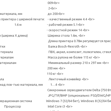
локов 009<br>
 УФ-блоков 2<br>
ного материала, мм до 200<br>
ера с шириной печати: - качественный режим 4.4 <br>
, 1.6 м - рабочий режим 5.1<br>
скоростной режим 14 <br>
чати (ширина Х длина) Ширина стола 1.6м, <br>
а 0.78м регулируется приставными стола
ля каретки Балка Bosch-Rexroth <br>
материала ПВХ, акрил, композит, полиэтилен, стекло, металл,
им материалам Масса рулона не более 115 кг <br>
ким материалам Минимальный размер 210 х 297 мм <br>
я толщина 200 мм <br>
я масса 110 кг <br>
 материала Ленточный конвейер <br>
в над пов-тью материала, мм 1…4 <br>
щений Cинхронные серводвигатели Delta (750 Вт и 4
/TIF/BMP (опционально: PSD/DWG/HPG/HGL/PLT/
онная система Windows 7 (32/64 бит), Windows 8 (32/64 бит
роцессор Intel Core i3 <br>