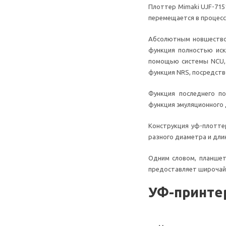
Плоттер Mimaki UJF-715
перемещается в процесс
Абсолютным новшеством
функция полностью ис
помощью системы NCU, и
функция NRS, посредст
Функция последнего п
функция эмуляционного 
Конструкция уф-плоттер
разного диаметра и дли
Одним словом, планшет
предоставляет широчай
УФ-принтер