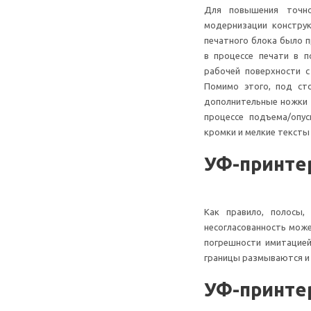
Для повышения точн
модернизации конструк
печатного блока было п
в процессе печати в п
рабочей поверхности 
Помимо этого, под ст
дополнительные ножки 
процессе подъема/опу
кромки и мелкие тексты
УФ-принтер
Как правило, полосы
несогласованность мож
погрешности имитацией
границы размываются и
УФ-принтер