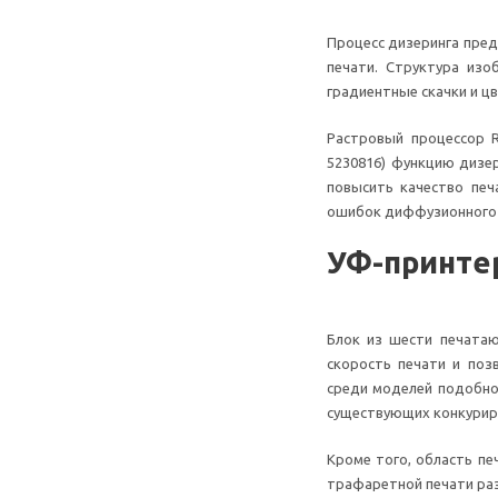
Процесс дизеринга пре
печати. Структура из
градиентные скачки и ц
Растровый процессор R
5230816) функцию дизе
повысить качество печ
ошибок диффузионного 
УФ-принтер
Блок из шести печатаю
скорость печати и поз
среди моделей подобног
существующих конкурир
Кроме того, область пе
трафаретной печати раз