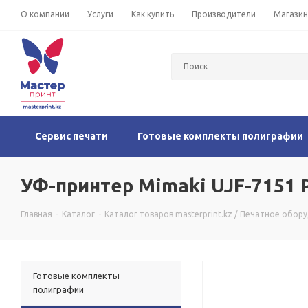
О компании
Услуги
Как купить
Производители
Магази
Сервис печати
Готовые комплекты полиграфии
УФ-принтер Mimaki UJF-7151 
Главная
-
Каталог
-
Каталог товаров masterprint.kz / Печатное обор
Готовые комплекты
полиграфии