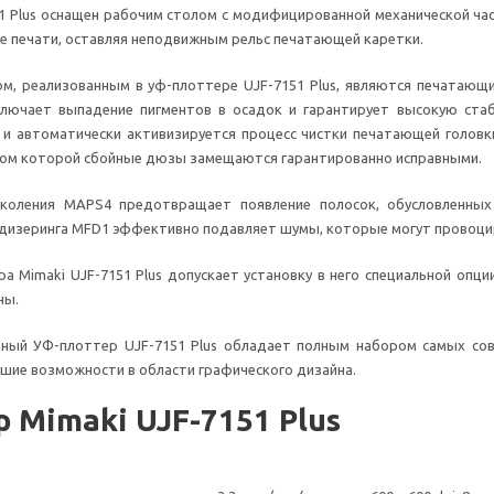
1 Plus оснащен рабочим столом с модифицированной механической ча
е печати, оставляя неподвижным рельс печатающей каретки.
, реализованным в уф-плоттере UJF-7151 Plus, являются печатающи
ключает выпадение пигментов в осадок и гарантирует высокую ста
 автоматически активизируется процесс чистки печатающей головки.
вом которой сбойные дюзы замещаются гарантированно исправными.
околения MAPS4 предотвращает появление полосок, обусловленных
дизеринга MFD1 эффективно подавляет шумы, которые могут провоцир
а Mimaki UJF-7151 Plus допускает установку в него специальной оп
ны.
ный УФ-плоттер UJF-7151 Plus обладает полным набором самых сов
шие возможности в области графического дизайна.
 Mimaki UJF-7151 Plus