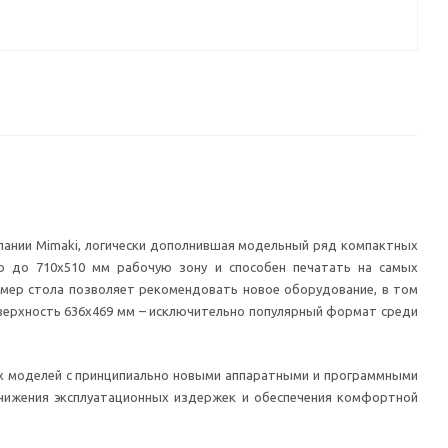
пании Mimaki, логически дополнившая модельный ряд компактных
ую до 710х510 мм рабочую зону и способен печатать на самых
змер стола позволяет рекомендовать новое оборудование, в том
оверхность 636х469 мм – исключительно популярный формат среди
их моделей с принципиально новыми аппаратными и программными
снижения эксплуатационных издержек и обеспечения комфортной