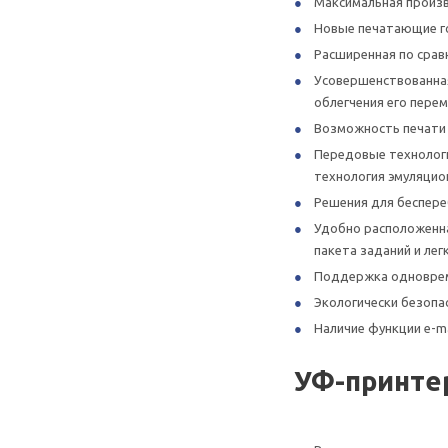
Максимальная произво
Новые печатающие го
Расширенная по срав
Усовершенствованная
облегчения его пере
Возможность печати 
Передовые технологи
технология эмуляцио
Решения для беспере
Удобно расположенна
пакета заданий и ле
Поддержка одноврем
Экологически безопа
Наличие функции e-m
УФ-принтер