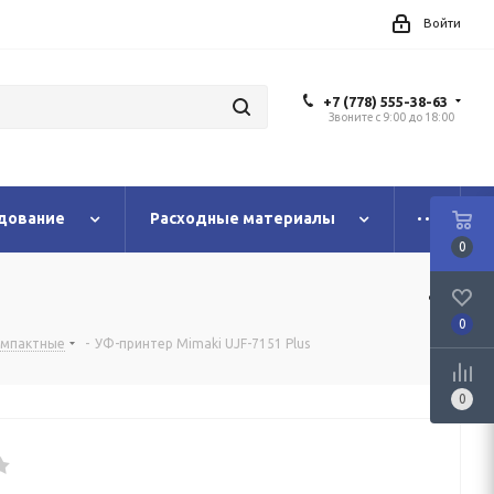
Войти
+7 (778) 555-38-63
Звоните с 9:00 до 18:00
дование
Расходные материалы
0
0
омпактные
-
УФ-принтер Mimaki UJF-7151 Plus
0