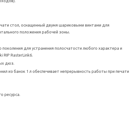
оходов).
ечати стол, оснащенный двумя шариковыми винтами для
нтального положения рабочей зоны.
о поколения для устранения полосчатости любого характера и
RIP RasterLink6.
ых дюз.
нил из банок 1 л обеспечивает непрерывность работы при печати
о ресурса.