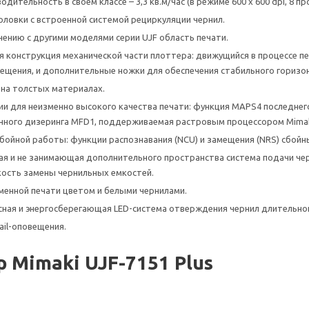
дительность в своем классе – 3,3 кв.м/час (в режиме 600 х 600 dpi, 8 пр
ловки с встроенной системой рециркуляции чернил.
нению с другими моделями серии UJF область печати.
 конструкция механической части плоттера: движущийся в процессе п
мещения, и дополнительные ножки для обеспечения стабильного горизо
на толстых материалах.
и для неизменно высокого качества печати: функция MAPS4 последнег
нного дизеринга MFD1, поддерживаемая растровым процессором Mimaki 
бойной работы: функции распознавания (NCU) и замещения (NRS) сбойн
я и не занимающая дополнительного пространства система подачи чер
гкость замены чернильных емкостей.
енной печати цветом и белыми чернилами.
сная и энергосберегающая LED-система отверждения чернил длительног
ail-оповещения.
 Mimaki UJF-7151 Plus