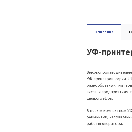
Описание
О
УФ-принтер
Высокопроизводительны
УФ-принтеров серии UJ
разнообразных материа
числе, и предприятиям 
шелкографов.
В новым компактном УФ
решениями, направленн
работы оператора.