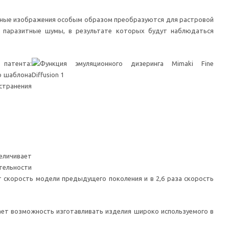
анные изображения особым образом преобразуются для растровой
ь паразитные шумы, в результате которых будут наблюдаться
 патента:
о шаблона
странения
еличивает
тельности
т скорость модели предыдущего поколения и в 2,6 раза скорость
 дает возможность изготавливать изделия широко используемого в