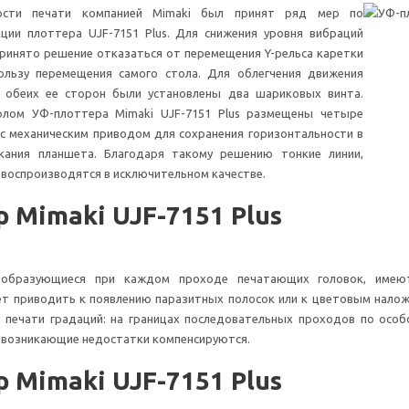
ости печати компанией Mimaki был принят ряд мер по
ции плоттера UJF-7151 Plus. Для снижения уровня вибраций
ринято решение отказаться от перемещения Y-рельса каретки
ользу перемещения самого стола. Для облегчения движения
с обеих ее сторон были установлены два шариковых винта.
олом УФ-плоттера Mimaki UJF-7151 Plus размещены четыре
с механическим приводом для сохранения горизонтальности в
скания планшета. Благодаря такому решению тонкие линии,
 воспроизводятся в исключительном качестве.
 Mimaki UJF-7151 Plus
, образующиеся при каждом проходе печатающих головок, имею
ет приводить к появлению паразитных полосок или к цветовым нало
 печати градаций: на границах последовательных проходов по особ
 возникающие недостатки компенсируются.
 Mimaki UJF-7151 Plus