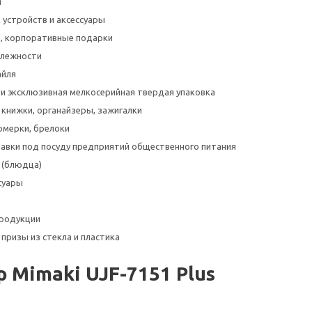
я
 устройств и аксессуары
, корпоративные подарки
длежности
айля
и эксклюзивная мелкосерийная твердая упаковка
 книжки, органайзеры, зажигалки
омерки, брелоки
авки под посуду предприятий общественного питания
 (блюдца)
суары
родукции
призы из стекла и пластика
 Mimaki UJF-7151 Plus