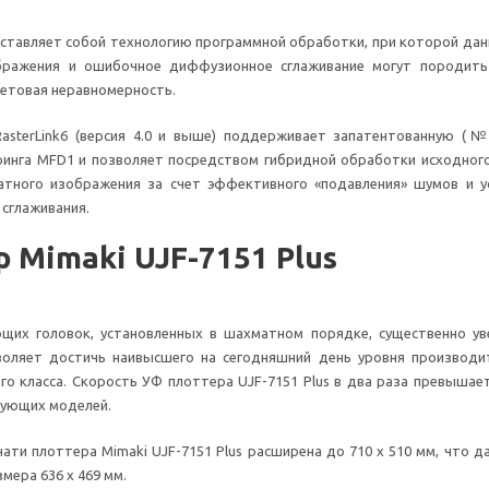
дставляет собой технологию программной обработки, при которой д
ображения и ошибочное диффузионное сглаживание могут породит
ветовая неравномерность.
asterLink6 (версия 4.0 и выше) поддерживает запатентованную (№
ринга MFD1 и позволяет посредством гибридной обработки исходног
атного изображения за счет эффективного «подавления» шумов и у
сглаживания.
 Mimaki UJF-7151 Plus
щих головок, установленных в шахматном порядке, существенно ув
воляет достичь наивысшего на сегодняшний день уровня производи
о класса. Скорость УФ плоттера UJF-7151 Plus в два раза превышае
ующих моделей.
чати плоттера Mimaki UJF-7151 Plus расширена до 710 х 510 мм, что
мера 636 х 469 мм.