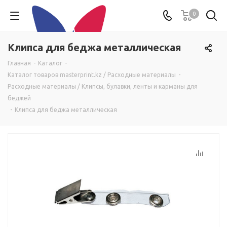
0
Клипса для беджа металлическая
Главная
-
Каталог
-
Каталог товаров masterprint.kz / Расходные материалы
-
Расходные материалы / Клипсы, булавки, ленты и карманы для
беджей
-
Клипса для беджа металлическая