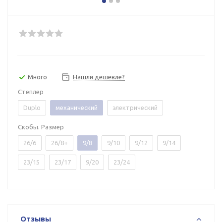
Много
Нашли дешевле?
Степлер
Duplo
механический
электрический
Скобы. Размер
26/6
26/8+
9/8
9/10
9/12
9/14
23/15
23/17
9/20
23/24
Отзывы